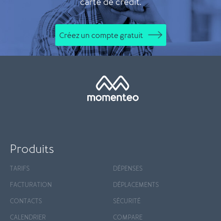
carte de crédit.
Créez un compte gratuit
Produits
TARIFS
DÉPENSES
FACTURATION
DÉPLACEMENTS
CONTACTS
SÉCURITÉ
CALENDRIER
COMPARE