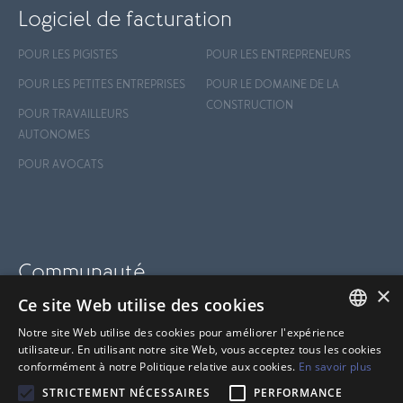
Logiciel de facturation
POUR LES PIGISTES
POUR LES ENTREPRENEURS
POUR LES PETITES ENTREPRISES
POUR LE DOMAINE DE LA
CONSTRUCTION
POUR TRAVAILLEURS
AUTONOMES
POUR AVOCATS
Communauté
×
Ce site Web utilise des cookies
BLOGUE
Notre site Web utilise des cookies pour améliorer l'expérience
SUPPORT
FRENCH
utilisateur. En utilisant notre site Web, vous acceptez tous les cookies
conformément à notre Politique relative aux cookies.
En savoir plus
CENTRE D'AIDE
ANGLAIS
STRICTEMENT NÉCESSAIRES
PERFORMANCE