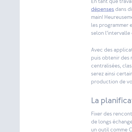
En tant que trav
dépenses
dans di
main! Heureuseme
les programmer en
selon l’intervall
Avec des applica
puis obtenir des 
centralisées, cla
serez ainsi certai
production de vos
La planific
Fixer des rencont
de longs échange
un outil comme C