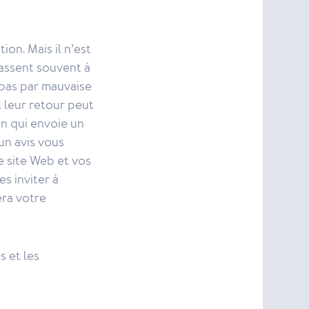
ion. Mais il n’est
passent souvent à
 pas par mauvaise
t leur retour peut
on qui envoie un
un avis vous
e site Web et vos
es inviter à
era votre
s et les