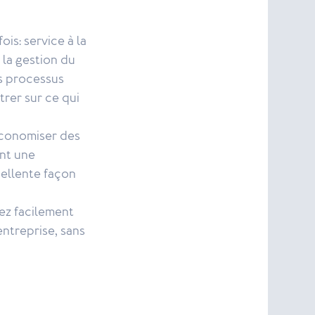
is: service à la
d la gestion du
ns processus
rer sur ce qui
 économiser des
ant une
cellente façon
ez facilement
entreprise, sans