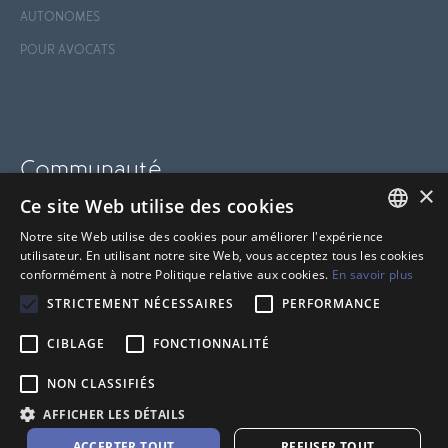
AUTONOMES
POUR AVOCATS
Communauté
×
Ce site Web utilise des cookies
BLOGUE
Notre site Web utilise des cookies pour améliorer l'expérience
SUPPORT
FRENCH
utilisateur. En utilisant notre site Web, vous acceptez tous les cookies
conformément à notre Politique relative aux cookies.
En savoir plus
CENTRE D'AIDE
ANGLAIS
STRICTEMENT NÉCESSAIRES
PERFORMANCE
CIBLAGE
FONCTIONNALITÉ
NON CLASSIFIÉS
AFFICHER LES DÉTAILS
ACCEPTER TOUT
REFUSER TOUT