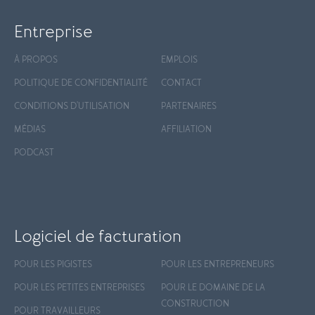
Entreprise
À PROPOS
EMPLOIS
POLITIQUE DE CONFIDENTIALITÉ
CONTACT
CONDITIONS D'UTILISATION
PARTENAIRES
MÉDIAS
AFFILIATION
PODCAST
Logiciel de facturation
POUR LES PIGISTES
POUR LES ENTREPRENEURS
POUR LES PETITES ENTREPRISES
POUR LE DOMAINE DE LA
CONSTRUCTION
POUR TRAVAILLEURS